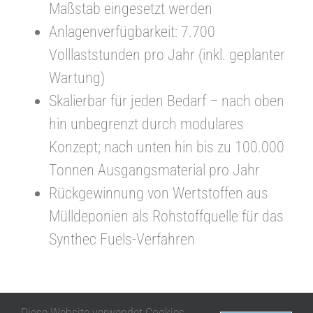
Maßstab eingesetzt werden
Anlagenverfügbarkeit: 7.700
Volllaststunden pro Jahr (inkl. geplanter
Wartung)
Skalierbar für jeden Bedarf – nach oben
hin unbegrenzt durch modulares
Konzept; nach unten hin bis zu 100.000
Tonnen Ausgangsmaterial pro Jahr
Rückgewinnung von Wertstoffen aus
Mülldeponien als Rohstoffquelle für das
Synthec Fuels-Verfahren
Diese Website verwendet Cookies,